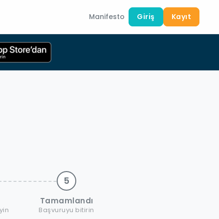
Manifesto
Giriş
Kayıt
5
Tamamlandı
yin
Başvuruyu bitirin