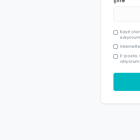
Şifre
Kayıt ola
ediyorum
İnternette
E-posta, 
istiyorum