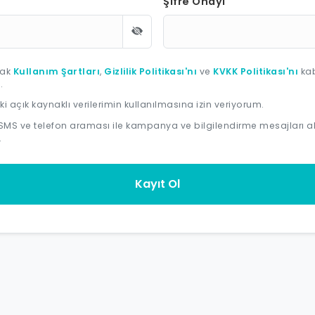
Şifre Onayı
rak
Kullanım Şartları
,
Gizlilik Politikası'nı
ve
KVKK Politikası'nı
ka
.
ki açık kaynaklı verilerimin kullanılmasına izin veriyorum.
SMS ve telefon araması ile kampanya ve bilgilendirme mesajları 
.
Kayıt Ol