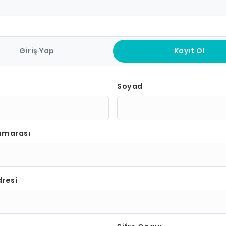
Giriş Yap
Kayıt Ol
Soyad
umarası
resi