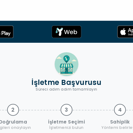
İşletme Başvurusu
Süreci adım adım tamamlayın
2
3
4
Doğrulama
İşletme Seçimi
Sahiplik
lgileri onaylayın
İşletmenizi bulun
Yöntemi belirle