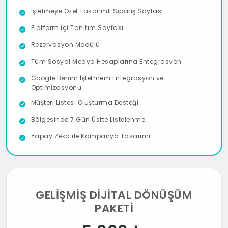
İşletmeye Özel Tasarımlı Sipariş Sayfası
Platform İçi Tanıtım Sayfası
Rezervasyon Modülü
Tüm Sosyal Medya Hesaplarına Entegrasyon
Google Benim İşletmem Entegrasyon ve
Optimizasyonu
Müşteri Listesi Oluşturma Desteği
Bölgesinde 7 Gün Üstte Listelenme
Yapay Zeka ile Kampanya Tasarımı
POS Entegrasyonu
Kurye Entegrasyonu
Menü Ürün Kapasitesi:
Sınırsız
GELİŞMİŞ DİJİTAL DÖNÜŞÜM
Aylık Sipariş Limiti:
Sınırsız
PAKETİ
Aylık Fırsat Yayınlama Hakkı:
4