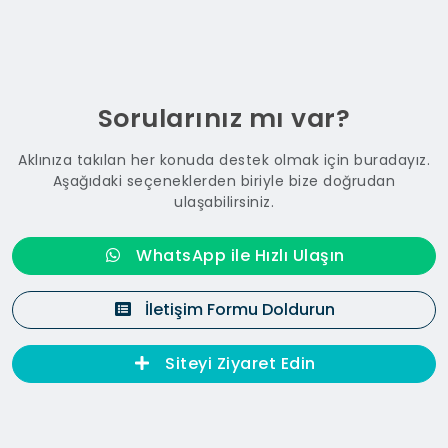
Optimizasyonu
Tüm Sosyal Medya Hesaplarına Entegrasyon
Prodüksiyon Hizmeti
Ürün Fotoğraf Çekimi
Sorularınız mı var?
Mekan Fotoğraf Çekimi
Aklınıza takılan her konuda destek olmak için buradayız.
Video Çekimi
Aşağıdaki seçeneklerden biriyle bize doğrudan
ulaşabilirsiniz.
Drone Çekimi
360 Derece Kamera Çekimi
WhatsApp ile Hızlı Ulaşın
Tanıtım Videosu
Yemek Platformu Görsel Yenileme
İletişim Formu Doldurun
Reklam Hizmeti
Siteyi Ziyaret Edin
Google Ads Panel Kurulumu
Meta Reklam Hesabı Kurulumu
Meta Business Kurulumu