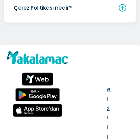
Çerez Politikası nedir?
G
i
z
l
i
l