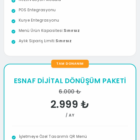
POS Entegrasyonu
Kurye Entegrasyonu
Menü Ürün Kapasitesi:
Sınırsız
Aylık Sipariş Limiti:
Sınırsız
Aylık Fırsat Yayınlama Hakkı:
1
Aylık Bildirim Gönderme Hakkı:
1
TAM DONANIM
ESNAF DİJİTAL DÖNÜŞÜM PAKETİ
6.000 ₺
2.999 ₺
/ AY
İşletmeye Özel Tasarımlı QR Menü