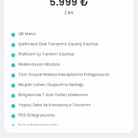
5.999 ₺
Aylık Bildirim Gönderme Hakkı:
3
/ AY
QR Menü
İşletmeye Özel Tasarımlı Sipariş Sayfası
Platform İçi Tanıtım Sayfası
Rezervasyon Modülü
Tüm Sosyal Medya Hesaplarına Entegrasyon
Müşteri Listesi Oluşturma Desteği
Bölgesinde 7 Gün Üstte Listelenme
Yapay Zeka ile Kampanya Tasarımı
POS Entegrasyonu
Kurye Entegrasyonu
Google Benim İşletmem Entegrasyon ve