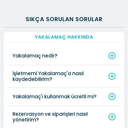
Apple Maps Kayıt ve Optimizasyonu
Yandex Maps Kaydı
SIKÇA SORULAN SORULAR
Google Maps Kaydı
Menü Ürün Kapasitesi:
Sınırsız
YAKALAMAÇ HAKKINDA
Aylık Sipariş Limiti:
Sınırsız
Aylık Fırsat Yayınlama Hakkı:
5
Yakalamaç nedir?
Aylık Bildirim Gönderme Hakkı:
5
Meta Business ve Sosyal Medya Yönetimi:
30 Gün
İşletmemi Yakalamaç'a nasıl
kaydedebilirim?
Google Reklam Kurulumu:
11000 TL
Yakalamaç'ı kullanmak ücretli mi?
Rezervasyon ve siparişleri nasıl
yönetirim?